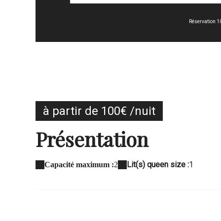
Réservation 1
à partir de 100€ /nuit
Présentation
Lit(s) queen size :
1
Capacité maximum :
2