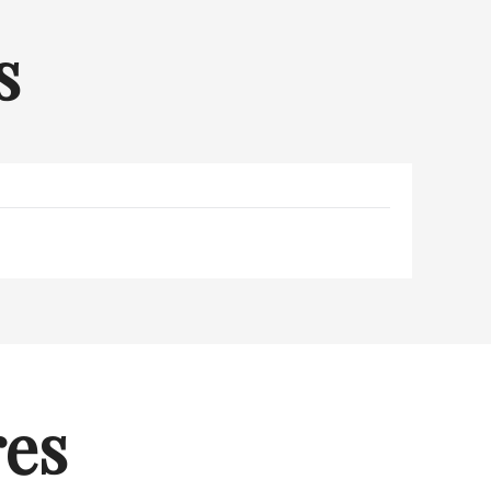
s
res