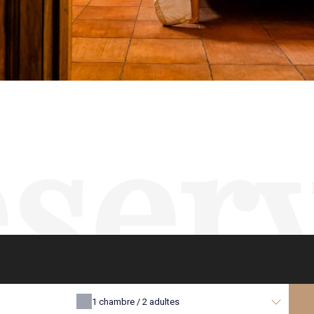
ser
1
chambre /
2
adultes