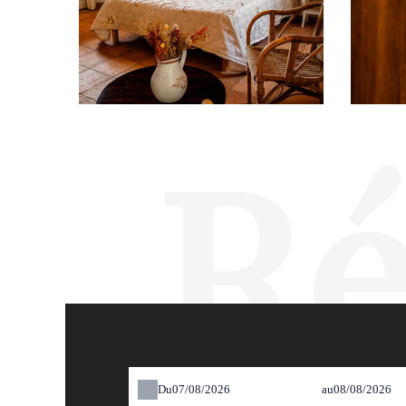
Ré
Du
au