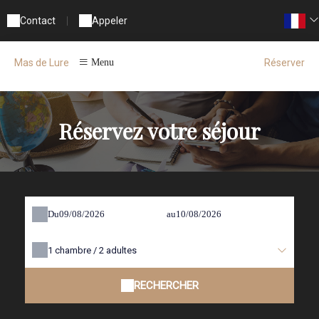
Contact
|
Appeler
Réserver
Mas de Lure
Menu
Réservez votre séjour
Du
au
1
chambre /
2
adultes
RECHERCHER